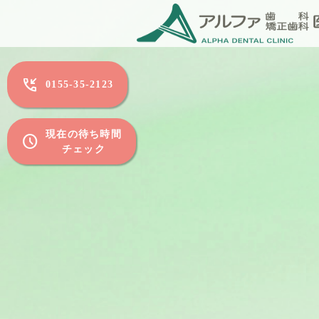
phone_callback
0155-35-2123
現在の待ち時間
schedule
チェック